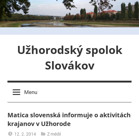
Skip
to
content
Užhorodský spolok
Slovákov
Menu
Matica slovenská informuje o aktivitách
krajanov v Užhorode
12. 2. 2014
Z médií