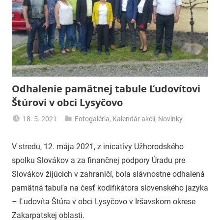
Odhalenie pamätnej tabule Ľudovítovi
Štúrovi v obci Lysyčovo
18. 5. 2021
Fotogaléria
,
Kalendár akcií
,
Novinky
uzh99ss
V stredu, 12. mája 2021, z inicatívy Užhorodského
spolku Slovákov a za finančnej podpory Úradu pre
Slovákov žijúcich v zahraničí, bola slávnostne odhalená
pamätná tabuľa na česť kodifikátora slovenského jazyka
– Ľudovíta Štúra v obci Lysyčovo v Iršavskom okrese
Zakarpatskej oblasti.