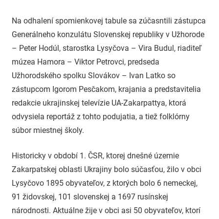
Na odhalení spomienkovej tabule sa zúčasntili zástupca
Generálneho konzulátu Slovenskej republiky v Užhorode
– Peter Hodúl, starostka Lysyčova – Vira Budul, riaditeľ
múzea Hamora – Viktor Petrovci, predseda
Užhorodského spolku Slovákov – Ivan Latko so
zástupcom Igorom Pesčakom, krajania a predstavitelia
redakcie ukrajinskej televízie UA-Zakarpattya, ktorá
odvysiela reportáž z tohto podujatia, a tiež folklórny
súbor miestnej školy.
Historicky v období 1. ČSR, ktorej dnešné územie
Zakarpatskej oblasti Ukrajiny bolo súčasťou, žilo v obci
Lysyčovo 1895 obyvateľov, z ktorých bolo 6 nemeckej,
91 židovskej, 101 slovenskej a 1697 rusínskej
národnosti. Aktuálne žije v obci asi 50 obyvateľov, ktorí