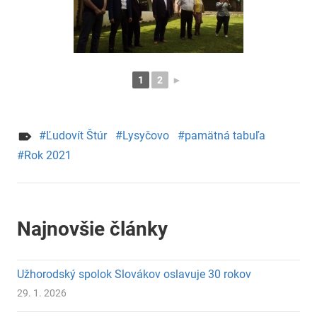
1
2
►
Ľudovít Štúr
Lysyčovo
pamätná tabuľa
Rok 2021
Najnovšie články
Užhorodský spolok Slovákov oslavuje 30 rokov
29. 1. 2026