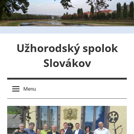
Skip
to
content
Užhorodský spolok
Slovákov
Menu