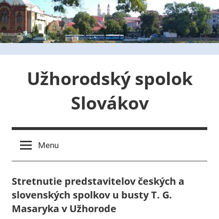
Skip
to
content
Užhorodský spolok
Slovákov
Menu
Stretnutie predstavitelov českých a
slovenských spolkov u busty T. G.
Masaryka v Užhorode