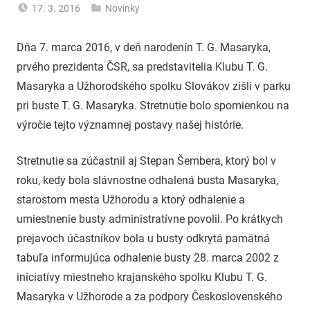
17. 3. 2016
Novinky
uzh99ss
Dňa 7. marca 2016, v deň narodenín T. G. Masaryka,
prvého prezidenta ČSR, sa predstavitelia Klubu T. G.
Masaryka a Užhorodského spolku Slovákov zišli v parku
pri buste T. G. Masaryka. Stretnutie bolo spomienkou na
výročie tejto významnej postavy našej histórie.
Stretnutie sa zúčastnil aj Stepan Šembera, ktorý bol v
roku, kedy bola slávnostne odhalená busta Masaryka,
starostom mesta Užhorodu a ktorý odhalenie a
umiestnenie busty administratívne povolil. Po krátkych
prejavoch účastníkov bola u busty odkrytá pamätná
tabuľa informujúca odhalenie busty 28. marca 2002 z
iniciatívy miestneho krajanského spolku Klubu T. G.
Masaryka v Užhorode a za podpory Československého