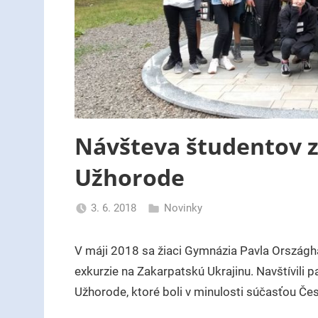
Návšteva študentov z
Užhorode
3. 6. 2018
Novinky
uzh99ss
V máji 2018 sa žiaci Gymnázia Pavla Országha
exkurzie na Zakarpatskú Ukrajinu. Navštívili
Užhorode, ktoré boli v minulosti súčasťou Če