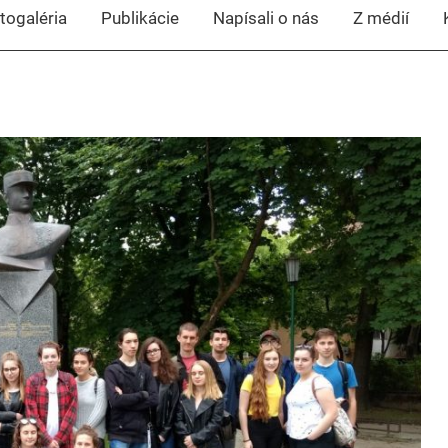
togaléria
Publikácie
Napísali o nás
Z médií