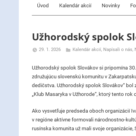
Úvod
Kalendár akcií
Novinky
Fo
Užhorodský spolok Sl
29. 1. 2026
Kalendár akcií
,
Napísali o nás
,
uzh99ss
Užhorodský spolok Slovákov si pripomína 30. 
združujúcu slovenskú komunitu v Zakarpatsku 
dedičstva. Užhorodský spolok Slovákov“ bol za
„Klub Masaryka v Užhorode“, ktorý tento rok 
Ako vysvetľuje predseda oboch organizácií Iv
v regióne aktívne formovali národnostno-kult
rusínska komunita už mali svoje organizácie, S