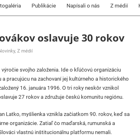
togaléria
Publikácie
Napísali o nás
Z médií
ovákov oslavuje 30 rokov
Novinky
,
Z médií
výročie svojho založenia. Ide o kľúčovú organizáciu
a pracujúcu na zachovaní jej kultúrneho a historického
ložený 16. januára 1996. O tri roky neskôr vznikol
oslavuje 27 rokov a združuje českú komunitu regiónu.
an Latko, myšlienka vznikla začiatkom 90. rokov, keď sa
úrne organizácie. Zatiaľ čo maďarská, rumunská a
lováci vlastnú inštitucionálnu platformu nemali.