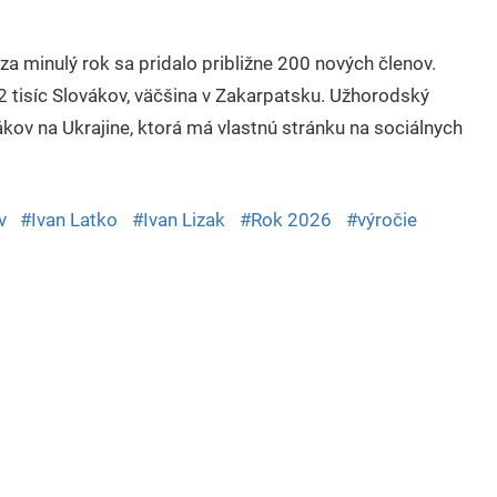
za minulý rok sa pridalo približne 200 nových členov.
 tisíc Slovákov, väčšina v Zakarpatsku. Užhorodský
kov na Ukrajine, ktorá má vlastnú stránku na sociálnych
v
Ivan Latko
Ivan Lizak
Rok 2026
výročie