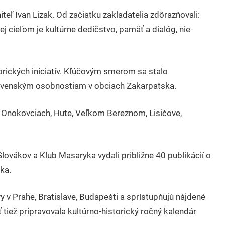
teľ Ivan Lizak. Od začiatku zakladatelia zdôrazňovali:
j cieľom je kultúrne dedičstvo, pamäť a dialóg, nie
orických iniciatív. Kľúčovým smerom sa stalo
venským osobnostiam v obciach Zakarpatska.
, Onokovciach, Hute, Veľkom Bereznom, Lisičove,
vákov a Klub Masaryka vydali približne 40 publikácií o
ka.
y v Prahe, Bratislave, Budapešti a sprístupňujú nájdené
ež pripravovala kultúrno-historický ročný kalendár