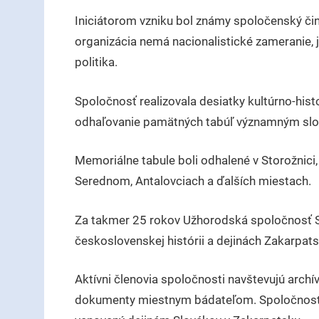
Iniciátorom vzniku bol známy spoločenský čini
organizácia nemá nacionalistické zameranie, je
politika.
Spoločnosť realizovala desiatky kultúrno-hist
odhaľovanie pamätných tabúľ významným slo
Memoriálne tabule boli odhalené v Storožnici
Serednom, Antalovciach a ďalších miestach.
Za takmer 25 rokov Užhorodská spoločnosť Slo
československej histórii a dejinách Zakarpats
Aktívni členovia spoločnosti navštevujú archív
dokumenty miestnym bádateľom. Spoločnosť ti