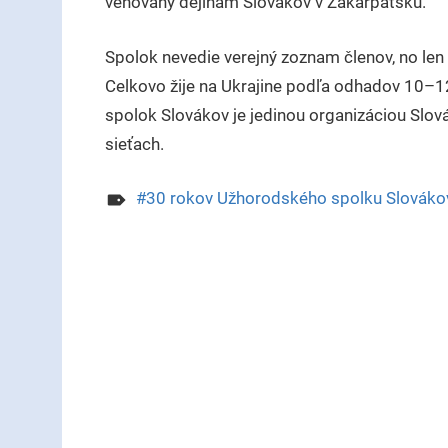
venovaný dejinám Slovákov v Zakarpatsku.
Spolok nevedie verejný zoznam členov, no len 
Celkovo žije na Ukrajine podľa odhadov 10–12
spolok Slovákov je jedinou organizáciou Slová
sieťach.
30 rokov Užhorodského spolku Slováko