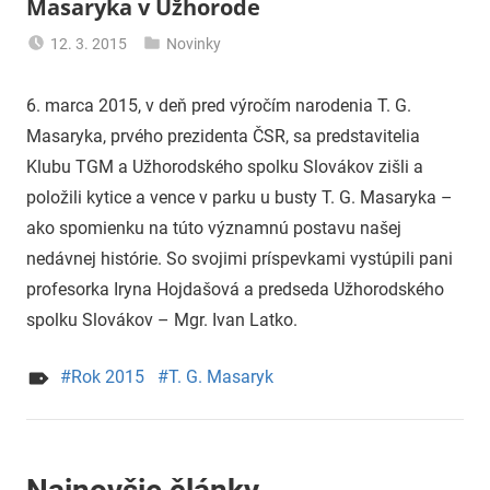
Masaryka v Užhorode
12. 3. 2015
Novinky
uzh99ss
6. marca 2015, v deň pred výročím narodenia T. G.
Masaryka, prvého prezidenta ČSR, sa predstavitelia
Klubu TGM a Užhorodského spolku Slovákov zišli a
položili kytice a vence v parku u busty T. G. Masaryka –
ako spomienku na túto významnú postavu našej
nedávnej histórie. So svojimi príspevkami vystúpili pani
profesorka Iryna Hojdašová a predseda Užhorodského
spolku Slovákov – Mgr. Ivan Latko.
Rok 2015
T. G. Masaryk