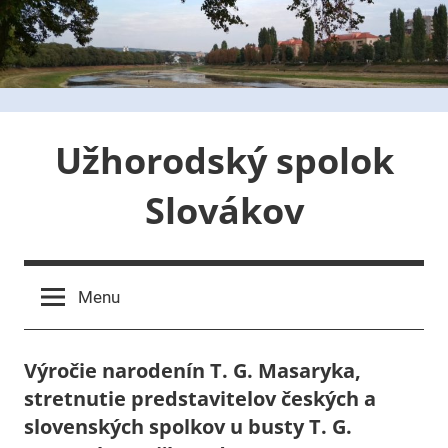
Skip
to
content
Užhorodský spolok
Slovákov
Menu
Výročie narodenín T. G. Masaryka,
stretnutie predstavitelov českých a
slovenských spolkov u busty T. G.