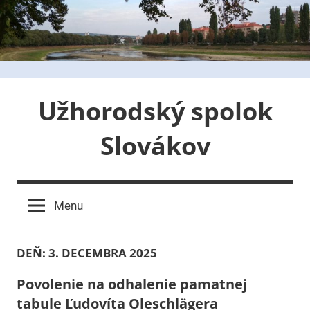
Skip
to
content
Užhorodský spolok
Slovákov
Menu
DEŇ:
3. DECEMBRA 2025
Povolenie na odhalenie pamatnej
tabule Ľudovíta Oleschlägera