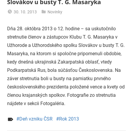
Slovákov u busty T. G. Masaryka
30. 10. 2013
Novinky
uzh99ss
Dňa 28. októbra 2013 o 12. hodine – sa uskutočnilo
stretnutie členov a zástupcov Klubu T. G. Masaryka v
Užhorode a Užhorodského spolku Slovákov u busty T. G.
Masaryka, na ktorom si spoločne pripomenuli obdobie,
kedy dnešná ukrajinská Zakarpatská oblasť, vtedy
Podkarpatská Rus, bola súčásťou Československa. Na
záver stretnutia boli u busty na pamiatku prvného
československého prezidenta položené vence a kvety od
členou krajanských spolkov. Fotografie zo stretnutia
nájdete v sekcii Fotogaléria.
Deň vzniku ČSR
Rok 2013