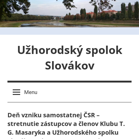
Skip
to
content
Užhorodský spolok
Slovákov
Menu
Deň vzniku samostatnej ČSR –
stretnutie zástupcov a členov Klubu T.
G. Masaryka a Užhorodského spolku