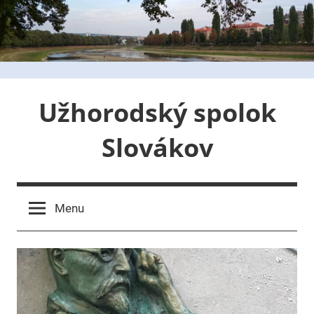
Skip
to
content
Užhorodský spolok
Slovákov
Menu