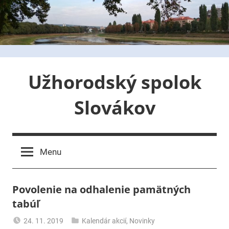
Skip
to
content
Užhorodský spolok
Slovákov
Menu
Povolenie na odhalenie pamätných
tabúľ
24. 11. 2019
Kalendár akcií
,
Novinky