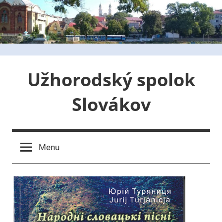
Skip
to
content
Užhorodský spolok
Slovákov
Menu