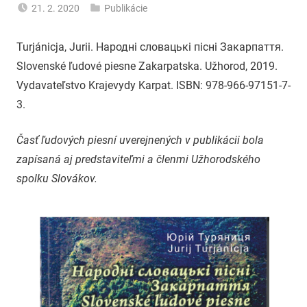
21. 2. 2020
Publikácie
uzh99ss
Turjánicja, Jurii. Народні словацькі пісні Закарпаття.
Slovenské ľudové piesne Zakarpatska. Užhorod, 2019.
Vydavateľstvo Krajevydy Karpat. ISBN: 978-966-97151-7-
3.
Časť ľudových piesní uverejnených v publikácii bola
zapísaná aj predstaviteľmi a členmi Užhorodského
spolku Slovákov.