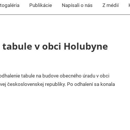
togaléria
Publikácie
Napísali o nás
Z médií
 tabule v obci Holubyne
odhalenie tabule na budove obecného úradu v obci
vej československej republiky. Po odhalení sa konala