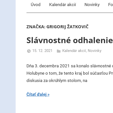
Úvod
Kalendár akcií
Novinky
Fo
ZNAČKA:
GRIGORIJ ŽATKOVIČ
Slávnostné odhalenie
15. 12. 2021
Kalendár akcií
,
Novinky
uzh99ss
Dňa 3. decembra 2021 sa konalo slávnostné 
Holubyne o tom, že tento kraj bol súčasťou Pr
diskusia za okrúhlym stolom, na
Čítať ďalej