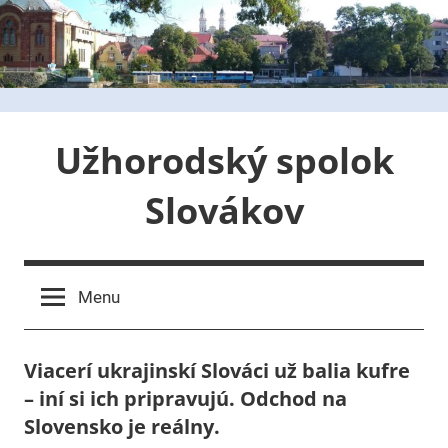
Skip
to
content
Užhorodský spolok
Slovákov
Menu
Viacerí ukrajinskí Slováci už balia kufre
– iní si ich pripravujú. Odchod na
Slovensko je reálny.