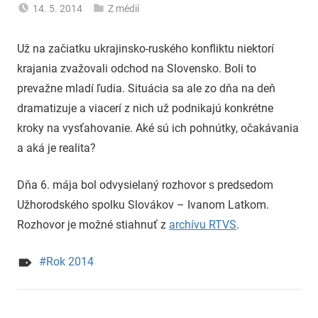
14. 5. 2014
Z médií
uzh99ss
Už na začiatku ukrajinsko-ruského konfliktu niektorí
krajania zvažovali odchod na Slovensko. Boli to
prevažne mladí ľudia. Situácia sa ale zo dňa na deň
dramatizuje a viacerí z nich už podnikajú konkrétne
kroky na vysťahovanie. Aké sú ich pohnútky, očakávania
a aká je realita?
Dňa 6. mája bol odvysielaný rozhovor s predsedom
Užhorodského spolku Slovákov – Ivanom Latkom.
Rozhovor je možné stiahnuť z
archívu RTVS
.
Rok 2014