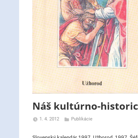
Náš kultúrno-histori
1. 4. 2012
Publikácie
uzh99ss
Slovenský kalendár 1997. Užhorod, 1997. Šéf