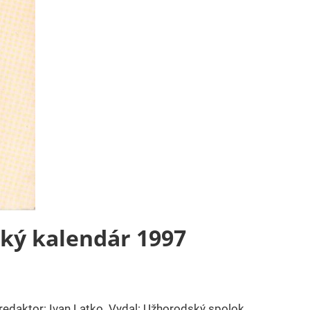
cký kalendár 1997
redaktor: Ivan Latko. Vydal: Užhorodský spolok