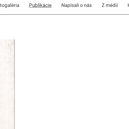
togaléria
Publikácie
Napísali o nás
Z médií