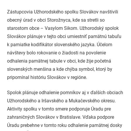
uzh99ss
Zástupcovia Užhorodského spolku Slovákov navštívili
obecný úrad v obci Storožnyca, kde sa stretli so
starostom obce – Vasylom Sikom. Užhorodský spolok
Slovákov plánuje v tejto obci umiestniť pamätnú tabuľu
k pamiatke kodifikátor slovenského jazyka. Účelom
návštevy bolo rokovanie o žiadosti na povolenie
odhalenia pamätnej tabule v obci, kde žije početná
slovenských menšina a kde chýba symbol, ktorý by
pripomínal históriu Slovákov v regióne.
Spolok plánuje odhalenie pomníkov aj v ďalších obciach
Užhorodského a Iršavského a Mukačevského okresu.
Aktivity spolku v tomto smere podporuje Úradu pre
zahraničných Slovákov v Bratislave. Vďaka podpore
Úradu prebehne v tomto roku odhalenie pamätnej dosky