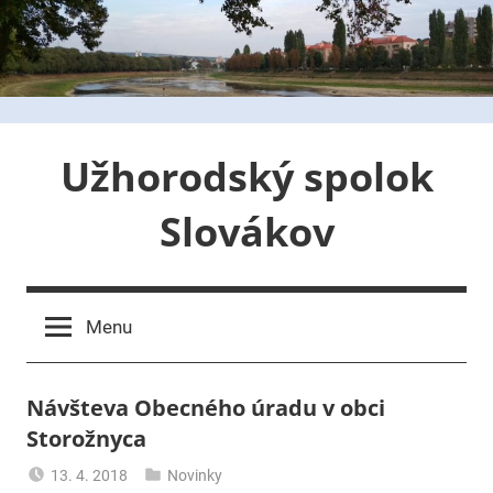
Skip
to
content
Užhorodský spolok
Slovákov
Menu
Návšteva Obecného úradu v obci
Storožnyca
13. 4. 2018
Novinky