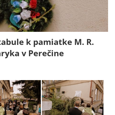
abule k pamiatke M. R.
aryka v Perečine