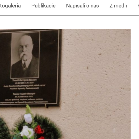
togaléria
Publikácie
Napísali o nás
Z médií