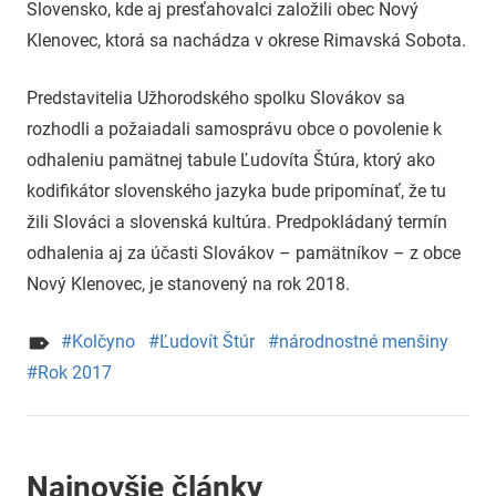
Slovensko, kde aj presťahovalci založili obec Nový
Klenovec, ktorá sa nachádza v okrese Rimavská Sobota.
Predstavitelia Užhorodského spolku Slovákov sa
rozhodli a požaiadali samosprávu obce o povolenie k
odhaleniu pamätnej tabule Ľudovíta Štúra, ktorý ako
kodifikátor slovenského jazyka bude pripomínať, že tu
žili Slováci a slovenská kultúra. Predpokládaný termín
odhalenia aj za účasti Slovákov – pamätníkov – z obce
Nový Klenovec, je stanovený na rok 2018.
Kolčyno
Ľudovít Štúr
národnostné menšiny
Rok 2017
Najnovšie články