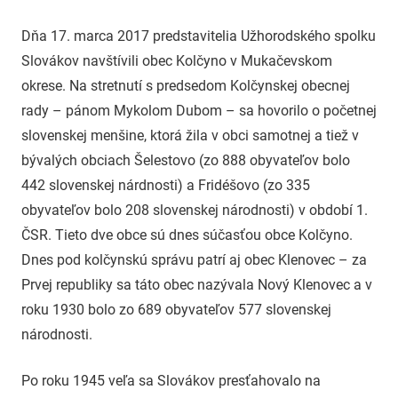
uzh99ss
Dňa 17. marca 2017 predstavitelia Užhorodského spolku
Slovákov navštívili obec Kolčyno v Mukačevskom
okrese. Na stretnutí s predsedom Kolčynskej obecnej
rady – pánom Mykolom Dubom – sa hovorilo o početnej
slovenskej menšine, ktorá žila v obci samotnej a tiež v
bývalých obciach Šelestovo (zo 888 obyvateľov bolo
442 slovenskej nárdnosti) a Fridéšovo (zo 335
obyvateľov bolo 208 slovenskej národnosti) v období 1.
ČSR. Tieto dve obce sú dnes súčasťou obce Kolčyno.
Dnes pod kolčynskú správu patrí aj obec Klenovec – za
Prvej republiky sa táto obec nazývala Nový Klenovec a v
roku 1930 bolo zo 689 obyvateľov 577 slovenskej
národnosti.
Po roku 1945 veľa sa Slovákov presťahovalo na