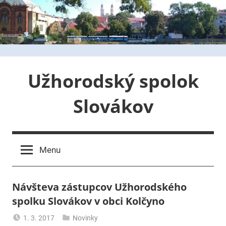
Skip
to
content
Užhorodský spolok
Slovákov
Menu
Návšteva zástupcov Užhorodského
spolku Slovákov v obci Kolčyno
1. 3. 2017
Novinky