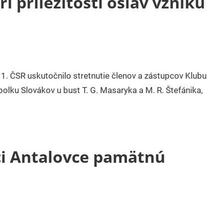
i príležitosti osláv vzniku
 1. ČSR uskutočnilo stretnutie členov a zástupcov Klubu
lku Slovákov u bust T. G. Masaryka a M. R. Štefánika,
ci Antalovce pamätnú