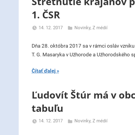
Stretnutie krajanov pr
1. ČSR
14. 12. 2017
Novinky
,
Z médií
uzh99ss
Dňa 28. októbra 2017 sa v rámci osláv vzniku
T. G. Masaryka v Užhorode a Užhorodského spo
Čítať ďalej
Ľudovít Štúr má v ob
tabuľu
14. 12. 2017
Novinky
,
Z médií
uzh99ss