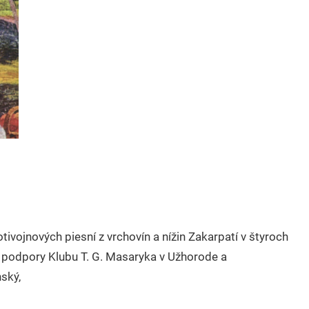
protivojnových piesní z vrchovín a nížin Zakarpatí v štyroch
j podpory Klubu T. G. Masaryka v Užhorode a
ský,