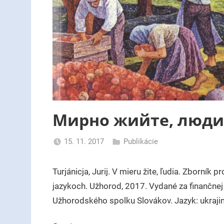
Мирно жийте, люди
15. 11. 2017
Publikácie
uzh99ss
Turjánicja, Jurij. V mieru žite, ľudia. Zborník 
jazykoch. Užhorod, 2017. Vydané za finančne
Užhorodského spolku Slovákov. Jazyk: ukrajin