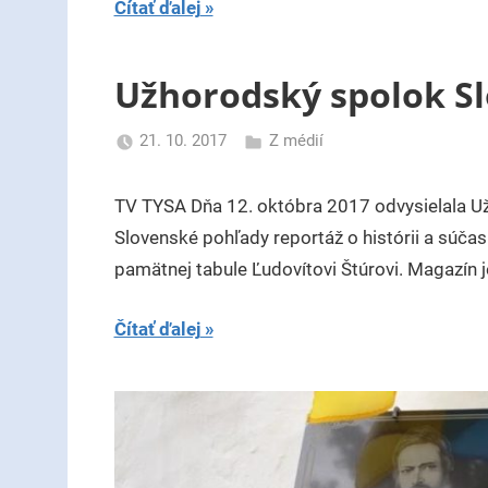
Čítať ďalej
Užhorodský spolok S
21. 10. 2017
Z médií
uzh99ss
TV TYSA Dňa 12. októbra 2017 odvysielala Už
Slovenské pohľady reportáž o histórii a súčas
pamätnej tabule Ľudovítovi Štúrovi. Magazín 
Čítať ďalej