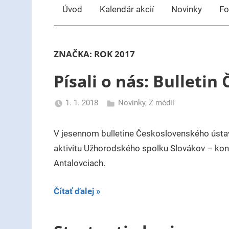
Úvod
Kalendár akcií
Novinky
Fo
ZNAČKA:
ROK 2017
Písali o nás: Bulletin
1. 1. 2018
Novinky
,
Z médií
uzh99ss
V jesennom bulletine Československého ústavu
aktivitu Užhorodského spolku Slovákov – konk
Antalovciach.
Čítať ďalej