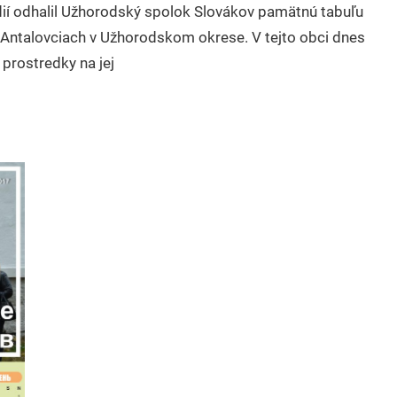
ií odhalil Užhorodský spolok Slovákov pamätnú tabuľu
 Antalovciach v Užhorodskom okrese. V tejto obci dnes
 prostredky na jej