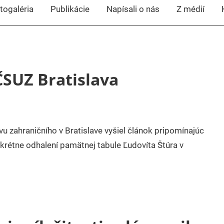
togaléria
Publikácie
Napísali o nás
Z médií
 ČSUZ Bratislava
 zahraničního v Bratislave vyšiel článok pripomínajúc
rétne odhalení pamätnej tabule Ľudovíta Štúra v