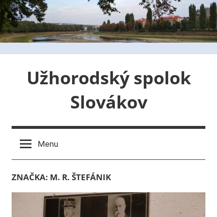
Skip
to
content
Užhorodský spolok
Slovákov
Menu
ZNAČKA:
M. R. ŠTEFÁNIK