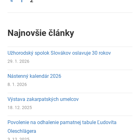
Stránkovanie
«
1
2
Posts
príspevkov
Najnovšie články
Užhorodský spolok Slovákov oslavuje 30 rokov
29. 1. 2026
Nástenný kalendár 2026
8. 1. 2026
Výstava zakarpatských umelcov
18. 12. 2025
Povolenie na odhalenie pamatnej tabule Ľudovíta
Oleschlägera
3. 12. 2025