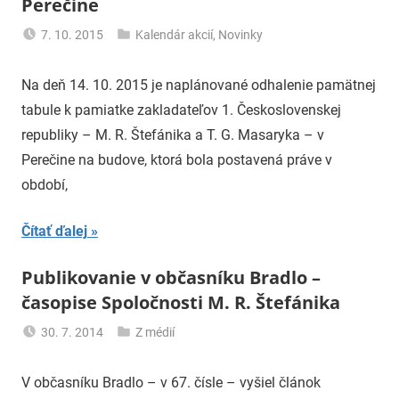
Perečine
7. 10. 2015
Kalendár akcií
,
Novinky
uzh99ss
Na deň 14. 10. 2015 je naplánované odhalenie pamätnej
tabule k pamiatke zakladateľov 1. Československej
republiky – M. R. Štefánika a T. G. Masaryka – v
Perečine na budove, ktorá bola postavená práve v
období,
Čítať ďalej
Publikovanie v občasníku Bradlo –
časopise Spoločnosti M. R. Štefánika
30. 7. 2014
Z médií
uzh99ss
V občasníku Bradlo – v 67. čísle – vyšiel článok