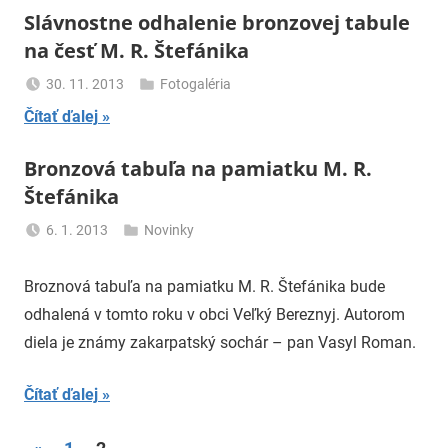
Slávnostne odhalenie bronzovej tabule
na česť M. R. Štefánika
30. 11. 2013
Fotogaléria
uzh99ss
Čítať ďalej
Bronzová tabuľa na pamiatku M. R.
Štefánika
6. 1. 2013
Novinky
uzh99ss
Broznová tabuľa na pamiatku M. R. Štefánika bude
odhalená v tomto roku v obci Veľký Bereznyj. Autorom
diela je známy zakarpatský sochár – pan Vasyl Roman.
Čítať ďalej
Previous